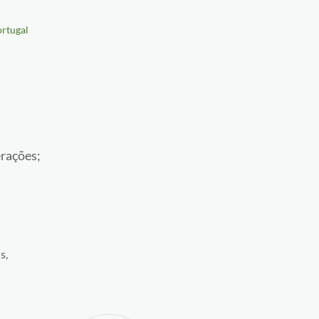
rtugal
erações;
s,