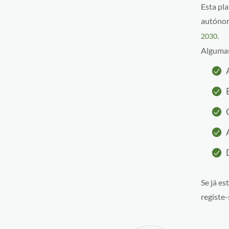
Esta pl
autónom
.
2030
Algumas
Se já e
registe-